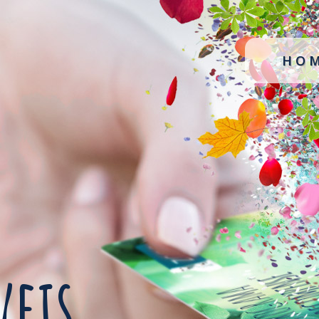
HO
veis